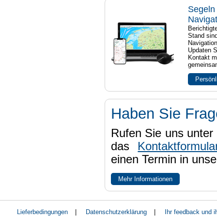
Segeln 
Naviga
Berichtig
Stand sind
Navigatio
Updaten S
Kontakt mi
gemeinsam
Persönl
Haben Sie Fra
Rufen Sie uns unter 
das
Kontaktformula
einen Termin in uns
Mehr Informationen
Lieferbedingungen
|
Datenschutzerklärung
|
Ihr feedback und 