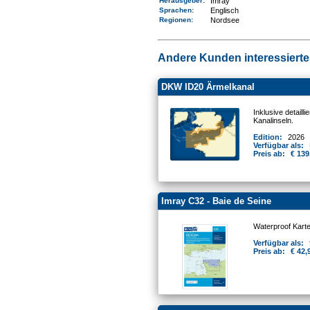
Herausgeber:
Imray
Sprachen:
Englisch
Regionen
:
Nordsee
Andere Kunden interessierten
DKW ID20 Ärmelkanal
Inklusive detail
Kanalinseln.
Edition:
2026
Verfügbar als:
Preis ab:
€ 139
Imray C32 - Baie de Seine
Waterproof Kart
Verfügbar als:
Preis ab:
€ 42,