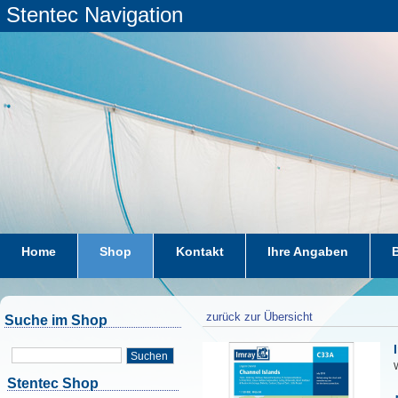
Stentec Navigation
Home
Shop
Kontakt
Ihre Angaben
zurück zur Übersicht
Suche im Shop
Suchen
W
Stentec Shop