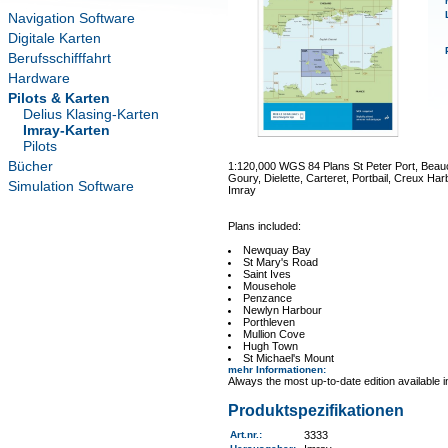
Navigation Software
Digitale Karten
Berufsschifffahrt
Hardware
Pilots & Karten
Delius Klasing-Karten
Imray-Karten
Pilots
Bücher
1:120,000 WGS 84 Plans St Peter Port, Beauc
Goury, Dielette, Carteret, Portbail, Creux Ha
Simulation Software
Imray
Plans included:
Newquay Bay
St Mary's Road
Saint Ives
Mousehole
Penzance
Newlyn Harbour
Porthleven
Mullion Cove
Hugh Town
St Michael's Mount
mehr Informationen
:
Always the most up-to-date edition available 
Produktspezifikationen
Art.nr.
:
3333