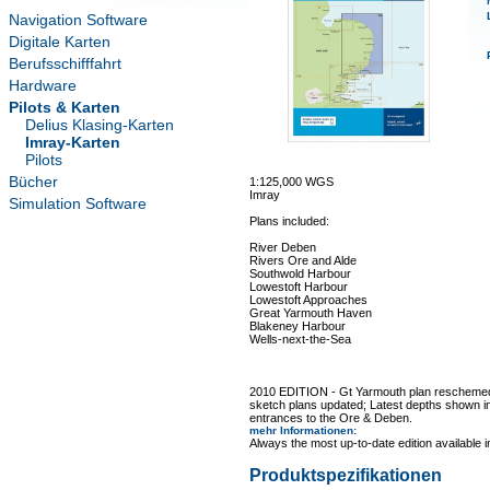
Navigation Software
Digitale Karten
Berufsschifffahrt
Hardware
Pilots & Karten
Delius Klasing-Karten
Imray-Karten
Pilots
Bücher
1:125,000 WGS
Imray
Simulation Software
Plans included:
River Deben
Rivers Ore and Alde
Southwold Harbour
Lowestoft Harbour
Lowestoft Approaches
Great Yarmouth Haven
Blakeney Harbour
Wells-next-the-Sea
2010 EDITION - Gt Yarmouth plan reschemed
sketch plans updated; Latest depths shown in
entrances to the Ore & Deben.
mehr Informationen
:
Always the most up-to-date edition available 
Produktspezifikationen