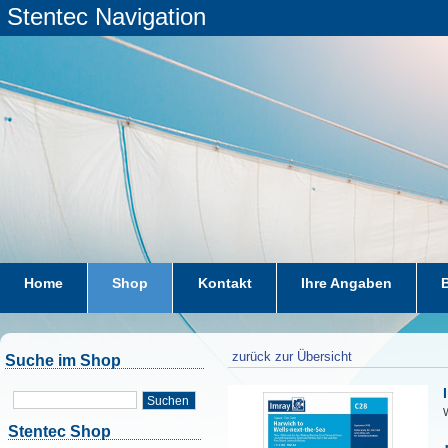
Stentec Navigation
Home
Shop
Kontakt
Ihre Angaben
zurück zur Übersicht
Suche im Shop
Suchen
W
Stentec Shop