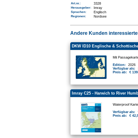
Art.nr.
:
3328
Herausgeber:
Imray
Sprachen:
Englisch
Regionen
:
Nordsee
Andere Kunden interessierten
DKW ID10 Englische & Schottische
Mit Passagekart
Edition:
2026
Verfügbar als:
Preis ab:
€ 139
Imray C25 - Harwich to River Hum
Waterproof Kart
Verfügbar als:
Preis ab:
€ 42,