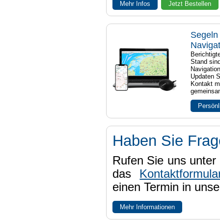
Mehr Infos
Jetzt Bestellen
Segeln 
Naviga
Berichtig
Stand sind
Navigatio
Updaten S
Kontakt mi
gemeinsam
Persönl
Haben Sie Fra
Rufen Sie uns unter 
das
Kontaktformula
einen Termin in uns
Mehr Informationen