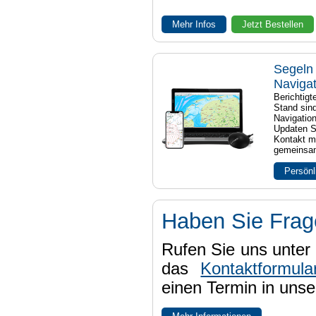
Mehr Infos
Jetzt Bestellen
Segeln 
Naviga
Berichtig
Stand sind
Navigatio
Updaten S
Kontakt mi
gemeinsam
Persönl
Haben Sie Fra
Rufen Sie uns unter 
das
Kontaktformula
einen Termin in uns