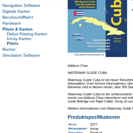
Navigation Software
Digitale Karten
Berufsschifffahrt
Hardware
Pilots & Karten
Delius Klasing-Karten
Imray-Karten
Pilots
Bücher
Simulation Software
Addison Chan
WATERWAY GUIDE CUBA
Waterway Guide Cuba ist ein neuer Reiseführe
Ankerplätze, Goin' Ashore Informationen, üb
Bahamas sind in diesem neuen, über 350 Seit
Waterway Guide Cuba ist der umfassendste und
wurde von Addison Chan mitverfasst und enth
sowie Beiträge von Nigel Calder. Imray ist au
Weitere Informationen zum Waterway Guide 
Produktspezifikationen
Art.nr.
:
3277
Herausgeber:
Imray
Sprachen:
Englisch