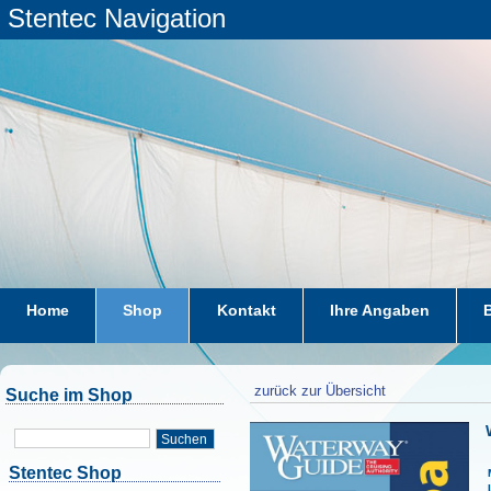
Stentec Navigation
Home
Shop
Kontakt
Ihre Angaben
zurück zur Übersicht
Suche im Shop
Suchen
Stentec Shop