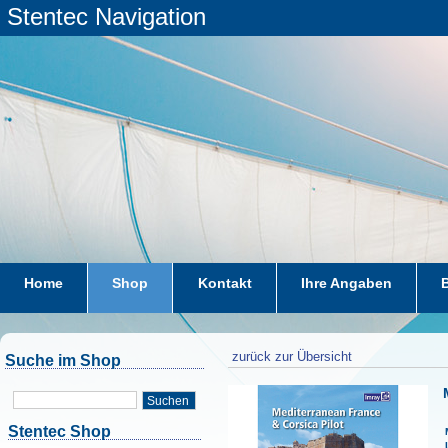
Stentec Navigation
Home
Shop
Kontakt
Ihre Angaben
zurück zur Übersicht
Suche im Shop
Suchen
Stentec Shop