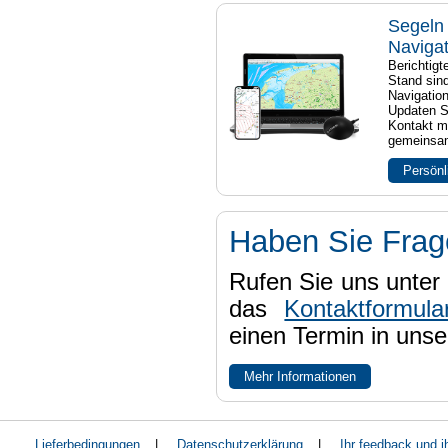
Segeln 
Naviga
Berichtig
Stand sind
Navigatio
Updaten S
Kontakt mi
gemeinsam
Persönl
Haben Sie Fra
Rufen Sie uns unter 
das
Kontaktformula
einen Termin in uns
Mehr Informationen
Lieferbedingungen
|
Datenschutzerklärung
|
Ihr feedback und 