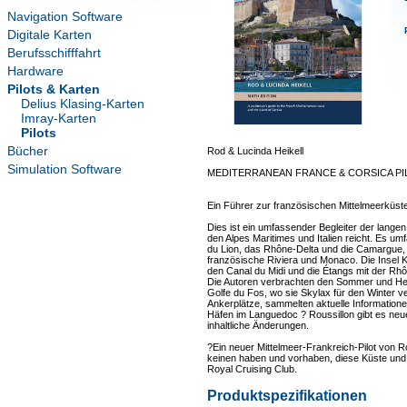
Navigation Software
Digitale Karten
Berufsschifffahrt
Hardware
Pilots & Karten
Delius Klasing-Karten
Imray-Karten
Pilots
Bücher
Rod & Lucinda Heikell
Simulation Software
MEDITERRANEAN FRANCE & CORSICA PI
Ein Führer zur französischen Mittelmeerküste
Dies ist ein umfassender Begleiter der lange
den Alpes Maritimes und Italien reicht. Es u
du Lion, das Rhône-Delta und die Camargue, d
französische Riviera und Monaco. Die Insel K
den Canal du Midi und die Étangs mit der Rhô
Die Autoren verbrachten den Sommer und Her
Golfe du Fos, wo sie Skylax für den Winter v
Ankerplätze, sammelten aktuelle Information
Häfen im Languedoc ? Roussillon gibt es neue
inhaltliche Änderungen.
?Ein neuer Mittelmeer-Frankreich-Pilot von Rod
keinen haben und vorhaben, diese Küste und u
Royal Cruising Club.
Produktspezifikationen