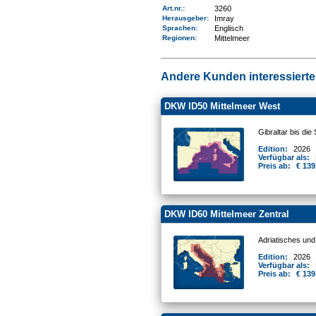
Art.nr.
:
3260
Herausgeber:
Imray
Sprachen:
Englisch
Regionen
:
Mittelmeer
Andere Kunden interessierten
DKW ID50 Mittelmeer West
Gibraltar bis die 
Edition:
2026
Verfügbar als:
Preis ab:
€ 139
DKW ID60 Mittelmeer Zentral
Adriatisches und
Edition:
2026
Verfügbar als:
Preis ab:
€ 139