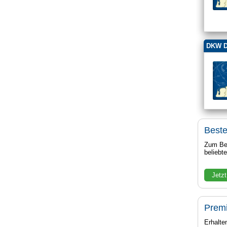
DKW D
Beste
Zum Bei
beliebt
Jetzt
Prem
Erhalte