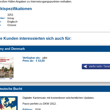
großen Häfen Angaben zu Internetzugangspunkten enthalten.
ktspezifikationen
3251
eber:
Imray
n:
Englisch
n
:
Ostsee
e Kunden interessierten sich auch für:
ny and Denmark
Verfügbar als:
pilot
Preis ab:
€ 53,50
mehr info / best
eutsche Bucht
Digitaler Kartensatz mit kostenlosen wöchentlichen Updates.
Passt perfekt zu DKW 1812.
Edition:
2026