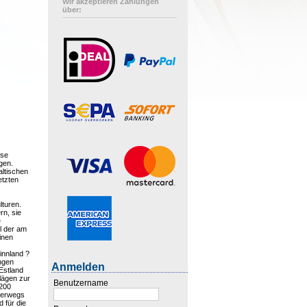
Wir akzeptieren Zahlungen
über:
ese
gen.
altischen
etzten
lturen.
rn, sie
e
l der am
inen
innland ?
ngen
Anmelden
 Estland
lägen zur
Benutzername
 200
nterwegs
 für die