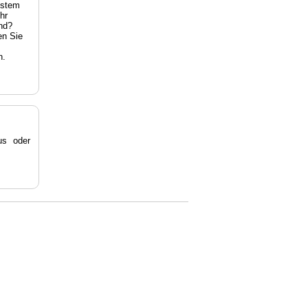
estem
hr
nd?
en Sie
n.
s oder