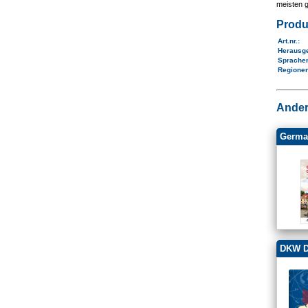
meisten 
Produ
Art.nr.
:
Herausg
Sprache
Regione
Ander
Germa
DKW D