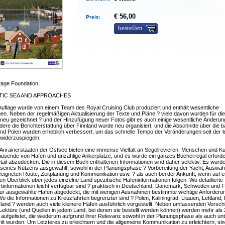
€ 56,00
Preis:
bestellen
tage Foundation
TIC SEA AND APPROACHES
Auflage wurde von einem Team des Royal Cruising Club produziert und enthält wesentliche
n. Neben der regelmäßigen Aktualisierung der Texte und Pläne ? viele davon wurden für di
neu gezeichnet ? und der Hinzufügung neuer Fotos gibt es auch einige wesentliche Änderun
ere die Berichterstattung über Finnland wurde neu organisiert, und die Abschnitte über die b
nd Polen wurden erheblich verbessert, um das schnelle Tempo der Veränderungen seit der l
widerzuspiegeln.
Anrainerstaaten der Ostsee bieten eine immense Vielfalt an Segelrevieren, Menschen und Ku
ausende von Häfen und unzählige Ankerplätze, und es würde ein ganzes Bücherregal erforde
etail abzudecken. Die in diesem Buch enthaltenen Informationen sind daher selektiv. Es wurd
 seines Nutzens ausgewählt, sowohl in der Planungsphase ? Vorbereitung der Yacht, Auswah
eigneten Route, Zeitplanung und Kommunikation usw. ? als auch bei der Ankunft, wenn auf e
en Überblick über jedes einzelne Land spezifische Hafeninformationen folgen. Wo detaillierte
tinformationen leicht verfügbar sind ? praktisch in Deutschland, Dänemark, Schweden und F
ur ausgewählte Häfen abgedeckt, die mit wenigen Ausnahmen bestimmte wichtige Anforderu
 Wo die Informationen zu Kreuzfahrten begrenzter sind ? Polen, Kaliningrad, Litauen, Lettland,
and ? werden auch viele kleinere Häfen ausführlich vorgestellt. Neben umfassenden Vorsch
Lektüre (und Quellen in jedem Land, bei denen sie bestellt werden können) werden mehr als
aufgelistet, die wiederum aufgrund ihrer Relevanz sowohl in der Planungsphase als auch u
t wurden. Um Letzteres zu erleichtern und die allgemeine Kommunikation zu erleichtern, sind