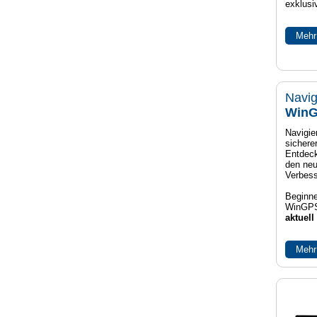
exklusi
Mehr
Navig
WinG
Navigier
sichere
Entdeck
den neu
Verbes
Beginne
WinGPS
aktuell
Mehr