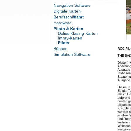
Navigation Software
Digitale Karten
Berufsschifffahrt
Hardware
Pilots & Karten
Delius Klasing-Karten
Imray-Karten
Pilots
Bücher
RCC Pilo
Simulation Software
THE BAL
Diese 4. 
Änderunge
Ausgabe 
Insbesond
Staaten u
Ausgabe 
Die neun 
Es gibt T
alle im D
aufgrund
besten ge
allgemein
Kreuzfahr
werden n
erfüllen.
und Russl
weiteren 
Websites 
ausgewähl