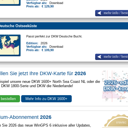
Verfügbar als:
Download
Preis ab:
€ 129,90
mehr info / best
eutsche Ostseeküste
Passt perfekt zur DKW Deutsche Bucht.
Edition:
2026
Verfügbar als:
Download
Preis ab:
€ 109,90
mehr info / best
llen Sie jetzt Ihre DKW-Karte für
2026
spiel unsere neue DKW 1600+ North Sea Coast NL oder die
e DKW 1800-Serie und DKW die Niederlande!
 bestellen
Mehr Info zu DKW 1600+
ium-Abonnement
2026
n Sie 2026 das neue WinGPS 6 inklusive aller Updates,