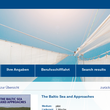
Ihre Angaben
Berufsschifffahrt
Search results
zur Übersicht
zurüc
The Baltic Sea and Approaches
Medium
:
pilot
Lieferzeit
:
1 Woche