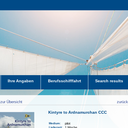
Ihre Angaben
Berufsschifffahrt
Search results
zur Übersicht
zurüc
Kintyre to Ardnamurchan CCC
Medium
:
pilot
Lieferzeit
:
1 Woche