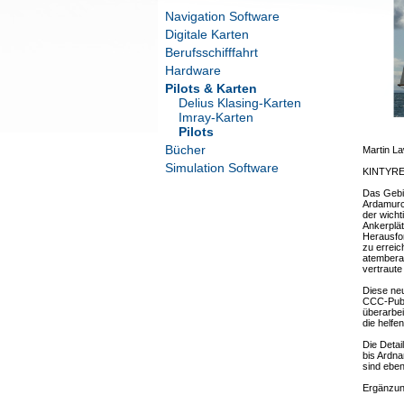
Navigation Software
Digitale Karten
Berufsschifffahrt
Hardware
Pilots & Karten
Delius Klasing-Karten
Imray-Karten
Pilots
Bücher
Martin L
Simulation Software
KINTYR
Das Gebie
Ardamurch
der wicht
Ankerplät
Herausfo
zu erreic
atembera
vertraut
Diese neu
CCC-Publi
überarbe
die helfe
Die Deta
bis Ardna
sind eben
Ergänzun