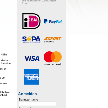
Wir akzeptieren Zahlungen
über:
r Nähe
torische
chfahrten
er in
e der
h
nommen,
 Kintyre
Anmelden
dfield
Benutzername