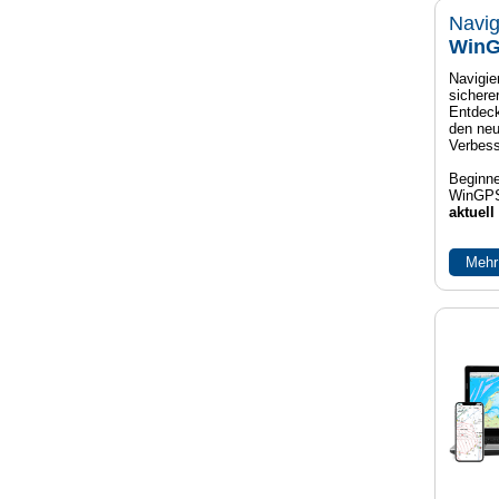
Navig
WinG
Navigier
sichere
Entdeck
den neu
Verbes
Beginne
WinGPS
aktuell
Mehr