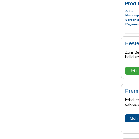
Produ
Art.nr.
:
Herausg
Sprache
Regione
Beste
Zum Bei
beliebt
Jetzt
Prem
Erhalte
exklusi
Mehr