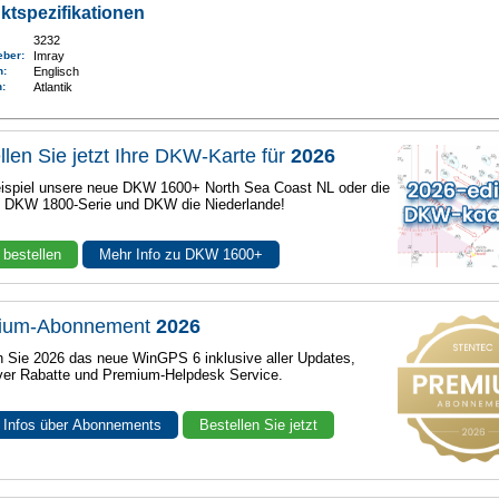
ktspezifikationen
3232
eber:
Imray
n:
Englisch
n
:
Atlantik
llen Sie jetzt Ihre DKW-Karte für
2026
spiel unsere neue DKW 1600+ North Sea Coast NL oder die
e DKW 1800-Serie und DKW die Niederlande!
 bestellen
Mehr Info zu DKW 1600+
ium-Abonnement
2026
n Sie 2026 das neue WinGPS 6 inklusive aller Updates,
ver Rabatte und Premium-Helpdesk Service.
 Infos über Abonnements
Bestellen Sie jetzt