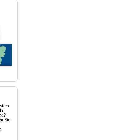
estem
hr
nd?
en Sie
n.