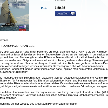
€ 50,95
Preis:
bestellen
awrence
E TO ARDNAMURCHAN CCC
t, über das dieser Reiseführer berichtet, erstreckt sich von Mull of Kintyre bis zur Halbinsel
an und umfasst einige der schönsten Segelreviere, die es auf der Welt gibt. In unmittelbare
igsten Häfen und Marinas gibt es eine Fülle von Seen und Inseln mit zahlreichen idyllischen
zen zu entdecken. Einige von ihnen sind leicht zu finden, andere stellen eine größere naviga
rderung dar und sind über verschlungene Kanäle mit einer Reihe von gut beschriebenen Dur
hen, wieder andere liegen jenseits turbulenter Gezeitengeräusche. Alle belohnen mit einer
ubenden Landschaft, und es ist für jeden etwas dabei, egal ob man zum ersten Mal kommt od
e Gewässer zurückkehrt.
e Ausgabe, die von Edward Mason aktualisiert wurde, setzt das seit langem anerkannte Erb
kationen für Fahrtensegler fort. Die Informationen über Häfen und Marinas wurden gründlic
itet, und die Pläne wurden durchgehend aktualisiert. Es wurden mehrere neue Fotos aufge
n, wichtige Navigationsmerkmale zu identifizieren, und die zu weiteren Erkundungen anregen.
ils auf den Plänen wurden unter Bezugnahme auf das Imray-Kartenpaket für das Gebiet (2800
murchan) aktualisiert. Verweise auf die nützlichen Antares-Großmaßstabskarten von Bob Bra
falls enthalten.
gen sind auf der Website des Clubs zum Herunterladen verfügbar.