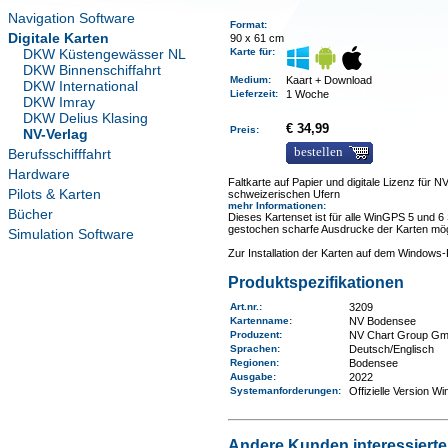
Navigation Software
Format:
Digitale Karten
90 x 61 cm
DKW Küstengewässer NL
Karte für:
DKW Binnenschiffahrt
Medium
:
Kaart + Download
DKW International
Lieferzeit
:
1 Woche
DKW Imray
DKW Delius Klasing
€ 34,99
Preis:
NV-Verlag
bestellen
Berufsschifffahrt
Hardware
Faltkarte auf Papier und digitale Lizenz für
Pilots & Karten
schweizerischen Ufern
mehr Informationen
:
Bücher
Dieses Kartenset ist für alle WinGPS 5 und 6
gestochen scharfe Ausdrucke der Karten mög
Simulation Software
Zur Installation der Karten auf dem Window
Produktspezifikationen
Art.nr.
:
3209
Kartenname
:
NV Bodensee
Produzent:
NV Chart Group G
Sprachen:
Deutsch/Englisch
Regionen
:
Bodensee
Ausgabe:
2022
Systemanforderungen
:
Offizielle Version W
Andere Kunden interessierten