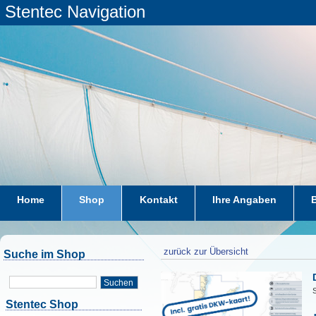
Stentec Navigation
Home
Shop
Kontakt
Ihre Angaben
zurück zur Übersicht
Suche im Shop
Suchen
Stentec Shop