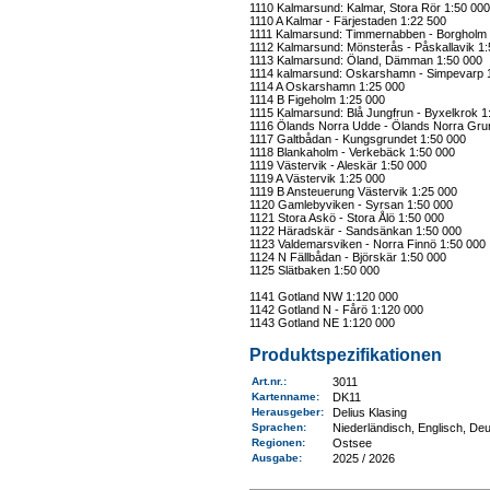
1110 Kalmarsund: Kalmar, Stora Rör 1:50 000
1110 A Kalmar - Färjestaden 1:22 500
1111 Kalmarsund: Timmernabben - Borgholm 
1112 Kalmarsund: Mönsterås - Påskallavik 1
1113 Kalmarsund: Öland, Dämman 1:50 000
1114 kalmarsund: Oskarshamn - Simpevarp 
1114 A Oskarshamn 1:25 000
1114 B Figeholm 1:25 000
1115 Kalmarsund: Blå Jungfrun - Byxelkrok 1
1116 Ölands Norra Udde - Ölands Norra Gru
1117 Galtbådan - Kungsgrundet 1:50 000
1118 Blankaholm - Verkebäck 1:50 000
1119 Västervik - Aleskär 1:50 000
1119 A Västervik 1:25 000
1119 B Ansteuerung Västervik 1:25 000
1120 Gamlebyviken - Syrsan 1:50 000
1121 Stora Askö - Stora Ålö 1:50 000
1122 Häradskär - Sandsänkan 1:50 000
1123 Valdemarsviken - Norra Finnö 1:50 000
1124 N Fällbådan - Björskär 1:50 000
1125 Slätbaken 1:50 000
1141 Gotland NW 1:120 000
1142 Gotland N - Fårö 1:120 000
1143 Gotland NE 1:120 000
Produktspezifikationen
Art.nr.
:
3011
Kartenname
:
DK11
Herausgeber:
Delius Klasing
Sprachen:
Niederländisch, Englisch, De
Regionen
:
Ostsee
Ausgabe:
2025 / 2026