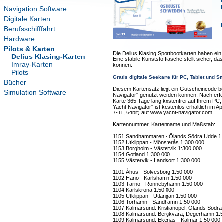
Navigation Software
Digitale Karten
Berufsschifffahrt
Hardware
Pilots & Karten
Die Delius Klasing Sportbootkarten haben ei
Delius Klasing-Karten
Eine stabile Kunststofftasche stellt sicher, d
Imray-Karten
können.
Pilots
Gratis digitale Seekarte für PC, Tablet und 
Bücher
Diesem Kartensatz liegt ein Gutscheincode be
Simulation Software
Navigator" genutzt werden können. Nach erfolg
Karte 365 Tage lang kostenfrei auf Ihrem PC
Yacht Navigator" ist kostenlos erhältlich im 
7-11, 64bit) auf www.yacht-navigator.com
Kartennummer, Kartenname und Maßstab:
1151 Sandhammaren - Ölands Södra Udde 1
1152 Utklippan - Mönsterås 1:300 000
1153 Borgholm - Västervik 1:300 000
1154 Gotland 1:300 000
1155 Västervik - Landsort 1:300 000
1101 Åhus - Sölvesborg 1:50 000
1102 Hanö - Karlshamn 1:50 000
1103 Tärnö - Ronnebyhamn 1:50 000
1104 Karlskrona 1:50 000
1105 Utklippan - Utlängan 1:50 000
1106 Torhamn - Sandhamn 1:50 000
1107 Kalmarsund: Kristianopel, Ölands Södr
1108 Kalmarsund: Bergkvara, Degerhamn 1:
1109 Kalmarsund: Ekenäs - Kalmar 1:50 000