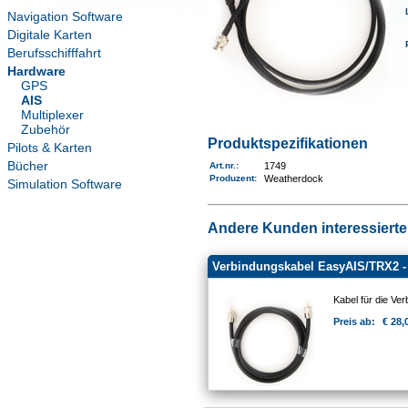
Navigation Software
Digitale Karten
Berufsschifffahrt
Hardware
GPS
AIS
Multiplexer
Zubehör
Produktspezifikationen
Pilots & Karten
Bücher
Art.nr.
:
1749
Produzent:
Weatherdock
Simulation Software
Andere Kunden interessierten
Verbindungskabel EasyAIS/TRX2 
Kabel für die V
Preis ab:
€ 28,