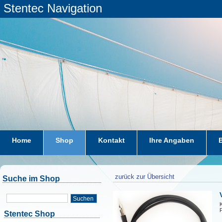
Stentec Navigation
Home
Shop
Kontakt
Ihre Angaben
zurück zur Übersicht
Suche im Shop
Suchen
Stentec Shop